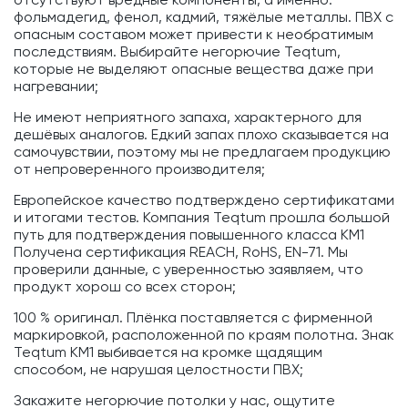
отсутствуют вредные компоненты, а именно:
фольмадегид, фенол, кадмий, тяжёлые металлы. ПВХ с
опасным составом может привести к необратимым
последствиям. Выбирайте негорючие Teqtum,
которые не выделяют опасные вещества даже при
нагревании;
Не имеют неприятного запаха, характерного для
дешёвых аналогов. Едкий запах плохо сказывается на
самочувствии, поэтому мы не предлагаем продукцию
от непроверенного производителя;
Европейское качество подтверждено сертификатами
и итогами тестов. Компания Teqtum прошла большой
путь для подтверждения повышенного класса KM1
Получена сертификация REACH, RoHS, EN-71. Мы
проверили данные, с уверенностью заявляем, что
продукт хорош со всех сторон;
100 % оригинал. Плёнка поставляется с фирменной
маркировкой, расположенной по краям полотна. Знак
Teqtum KM1 выбивается на кромке щадящим
способом, не нарушая целостности ПВХ;
Закажите негорючие потолки у нас, ощутите