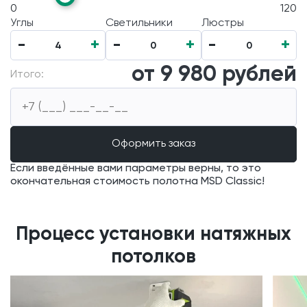
0
120
Углы
Светильники
Люстры
-
+
-
+
-
+
4
0
0
от
9 980
рублей
Итого:
Если введённые вами параметры верны, то это
окончательная стоимость полотна MSD Classic!
Процесс установки натяжных
потолков