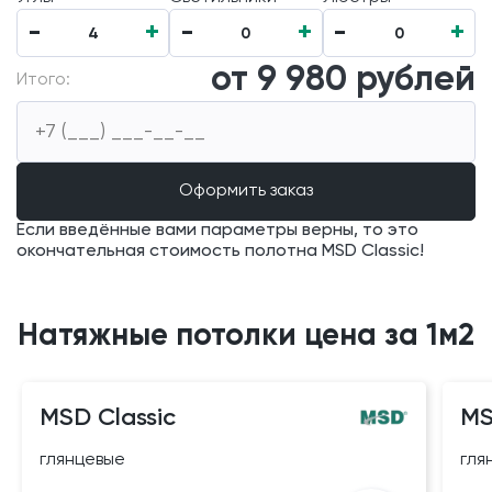
-
+
-
+
-
+
4
0
0
от
9 980
рублей
Итого:
Если введённые вами параметры верны, то это
окончательная стоимость полотна MSD Classic!
Натяжные потолки цена за 1м2
MSD Classic
MS
глянцевые
гля