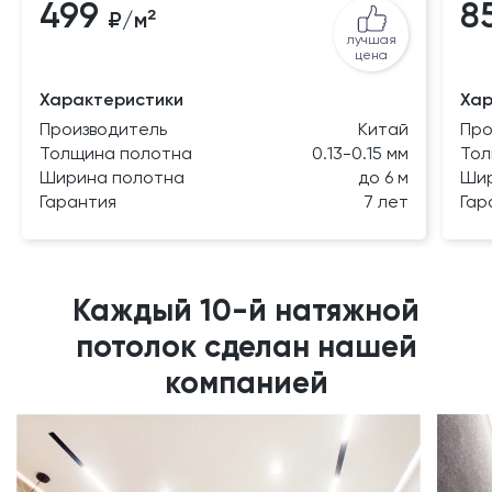
499
8
₽/м²
лучшая
цена
Характеристики
Хар
Производитель
Китай
Про
Толщина
полотна
0.13-0.15 мм
То
Ширина
полотна
до 6 м
Ши
Гарантия
7 лет
Гар
Каждый 10-й натяжной
потолок сделан нашей
компанией