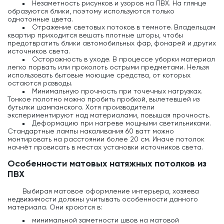
Незаметность рисунков и узоров на ПВХ. На глянце
образуются блики, поэтому используются только
однотонные цвета.
Отражение световых потоков в темноте. Владельцам
квартир приходится вешать плотные шторы, чтобы
предотвратить блики автомобильных фар, фонарей и других
источников света.
Осторожность в уходе. В процессе уборки материал
легко порвать или проколоть острыми предметами. Нельзя
использовать бытовые моющие средства, от которых
остаются разводы.
Минимальную прочность при точечных нагрузках.
Тонкое полотно можно пробить пробкой, вылетевшей из
бутылки шампанского. Хотя производители
экспериментируют над материалами, повышая прочность.
Деформацию при нагреве мощными светильниками.
Стандартные лампы накаливания 60 ватт можно
монтировать на расстоянии более 20 см. Иначе потолок
начнёт провисать в местах установки источников света.
Особенности матовых натяжных потолков из
ПВХ
Выбирая матовое оформление интерьера, хозяева
недвижимости должны учитывать особенности данного
материала. Они кроются в:
минимальной заметности швов на матовой